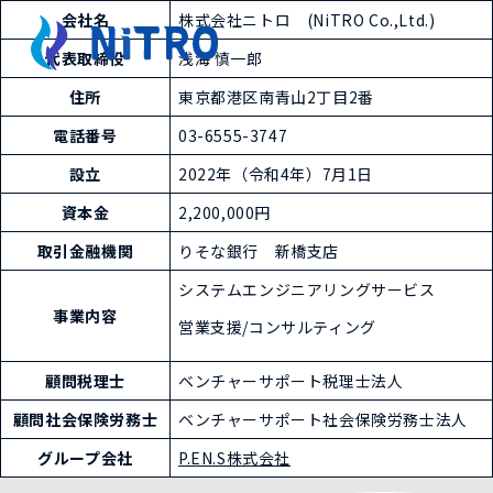
会社名
株式会社ニトロ (NiTRO Co.,Ltd.)
代表取締役
浅海 慎一郎
住所
東京都港区南青山2丁目2番
電話番号
03-6555-3747
設立
2022年（令和4年）7月1日
資本金
2,200,000円
取引金融機関
りそな銀行 新橋支店
システムエンジニアリングサービス
事業内容
営業支援/コンサルティング
顧問税理士
ベンチャーサポート税理士法人
顧問社会保険労務士
ベンチャーサポート社会保険労務士法人
グループ会社
P.EN.S株式会社